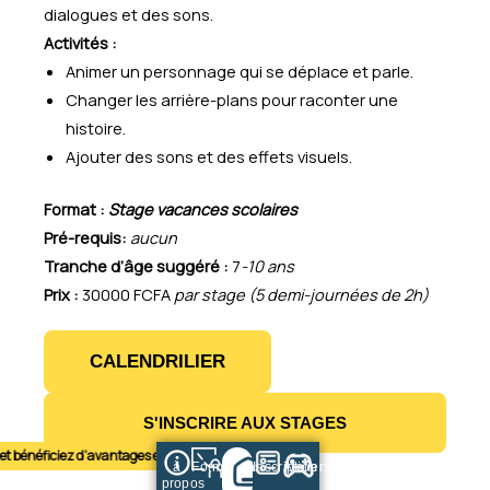
dialogues et des sons.
Activités :
Animer un personnage qui se déplace et parle.
Changer les arrière-plans pour raconter une
histoire.
Ajouter des sons et des effets visuels.
Format :
Stage vacances scolaires
Pré-requis:
aucun
Tranche d’âge suggéré :
7
-10 ans
Prix :
30000 FCFA
par stage (5 demi-journées de 2h)
CALENDRILIER
S'INSCRIRE AUX STAGES
t bénéficiez d’avantages exclusifs.
Parrainez un élève et recevez chacun 5 000 FCFA
à
Formations
Inscription
Ateliers
propos