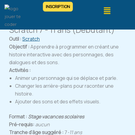
Aller
Menu
INSCRIPTION
Onglet #1
au
contenu
Scratch 7 - 11 ans (Debutant)
Outil :
Scratch
Objectif :
Apprendre à programmer en créant une
histoire interactive avec des personnages, des
dialogues et des sons.
Activités :
Animer un personnage qui se déplace et parle.
Changer les arrière-plans pour raconter une
histoire.
Ajouter des sons et des effets visuels.
Format :
Stage vacances scolaires
Pré-requis:
aucun
Tranche d’âge suggéré :
7
-11 ans